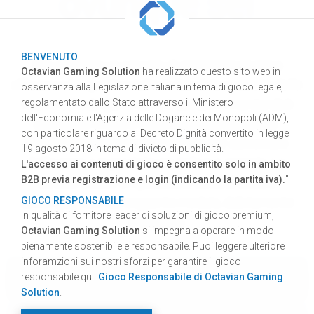
BENVENUTO
Octavian Gaming Solution
ha realizzato questo sito web in
osservanza alla Legislazione Italiana in tema di gioco legale,
regolamentato dallo Stato attraverso il Ministero
dell'Economia e l'Agenzia delle Dogane e dei Monopoli (ADM),
con particolare riguardo al Decreto Dignità convertito in legge
il 9 agosto 2018 in tema di divieto di pubblicità.
L'accesso ai contenuti di gioco è consentito solo in ambito
B2B previa registrazione e login (indicando la partita iva).
"
GIOCO RESPONSABILE
In qualità di fornitore leader di soluzioni di gioco premium,
Octavian Gaming Solution
si impegna a operare in modo
pienamente sostenibile e responsabile. Puoi leggere ulteriore
inforamzioni sui nostri sforzi per garantire il gioco
responsabile qui:
Gioco Responsabile di Octavian Gaming
Solution
.