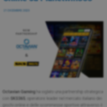
21 DICEMBRE 2023
Octavian Gaming
ha siglato una partnership strategica
con
SKS365
, operatore leader nel mercato italiano dei
giochi online e delle scommesse sportive attraverso il