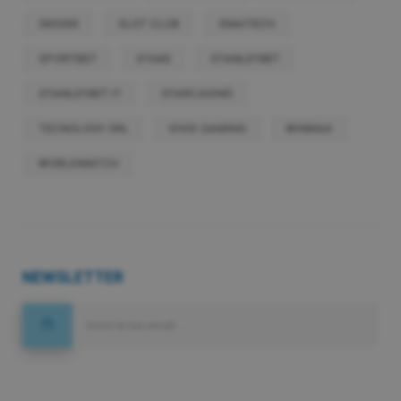
SKS365
SLOT CLUB
SNAITECH
SPORTBET
STAKE
STANLEYBET
STANLEYBET.IT
STARCASINÒ
TECNOLOGY SRL
VIVID GAMING
WINMAX
WORLDMATCH
NEWSLETTER