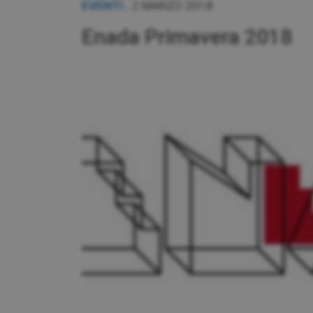
EVENTI
.
2 MARZO 2018
Enada Primavera 2018