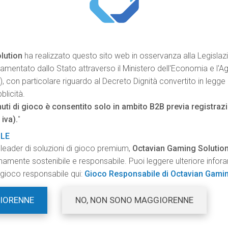
lution
ha realizzato questo sito web in osservanza alla Legislazi
lamentato dallo Stato attraverso il Ministero dell'Economia e l'
 con particolare riguardo al Decreto Dignità convertito in legge 
blicità.
uti di gioco è consentito solo in ambito B2B previa registraz
 iva).
"
ILE
re leader di soluzioni di gioco premium,
Octavian Gaming Solutio
amente sostenibile e responsabile. Puoi leggere ulteriore inforam
il gioco responsabile qui:
Gioco Responsabile di Octavian Gamin
GIORENNE
NO, NON SONO MAGGIORENNE