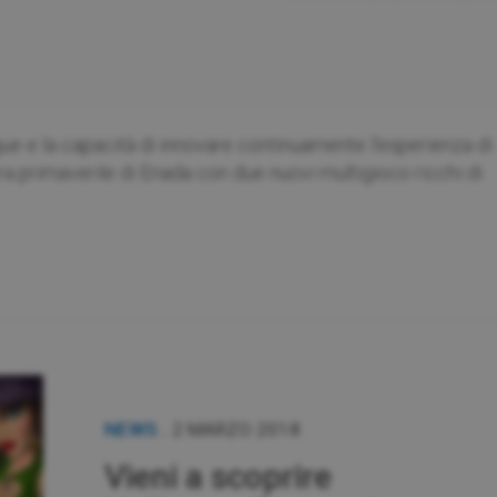
gue e la capacità di innovare continuamente l’esperienza di
ra primaverile di Enada con due nuovi multigioco ricchi di
NEWS
.
2 MARZO 2018
Vieni a scoprire