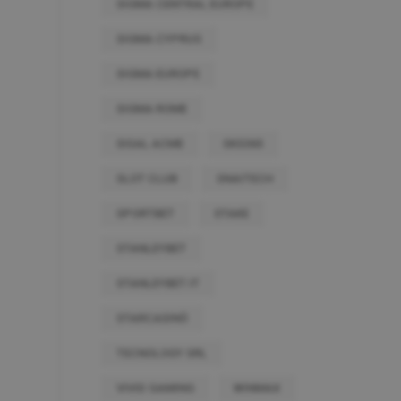
SIGMA CENTRAL EUROPE
SIGMA CYPRUS
SIGMA EUROPE
SIGMA ROME
SISAL ACME
SKS365
SLOT CLUB
SNAITECH
SPORTBET
STAKE
STANLEYBET
STANLEYBET.IT
STARCASINÒ
TECNOLOGY SRL
VIVID GAMING
WINMAX