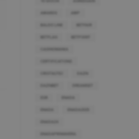
10 GIOCHI
AGREEGAIN
AWARDS
AWP
BALDO LINE
BETFAIR
BETFLAG
BETPOINT
CASINOMANIA
CERTIFICATIONS
CRISTALTEC
DAZN
DAZNBET
DREAMSET
EGR
ENADA
ENADA
ENADA2025
ENADA24
ENADAPRIMAVERA