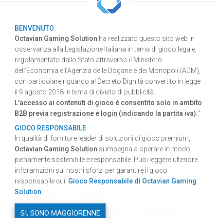
EVENTI
NEWS
BENVENUTO
Octavian Gaming Solution
ha realizzato questo sito web in
osservanza alla Legislazione Italiana in tema di gioco legale,
regolamentato dallo Stato attraverso il Ministero
dell'Economia e l'Agenzia delle Dogane e dei Monopoli (ADM),
ARGOMENTI
con particolare riguardo al Decreto Dignità convertito in legge
il 9 agosto 2018 in tema di divieto di pubblicità.
10 GIOCHI
AGREEGAIN
AWARDS
AWP
L'accesso ai contenuti di gioco è consentito solo in ambito
B2B previa registrazione e login (indicando la partita iva).
"
BALDO LINE
BETFAIR
BETFLAG
GIOCO RESPONSABILE
BETPOINT
CASINOMANIA
CERTIFICATIONS
In qualità di fornitore leader di soluzioni di gioco premium,
Octavian Gaming Solution
si impegna a operare in modo
CRISTALTEC
DAZN
DAZNBET
pienamente sostenibile e responsabile. Puoi leggere ulteriore
inforamzioni sui nostri sforzi per garantire il gioco
DREAMSET
EGR
ENADA
ENADA
responsabile qui:
Gioco Responsabile di Octavian Gaming
Solution
.
ENADA2025
ENADA24
ENADAPRIMAVERA
SI, SONO MAGGIORENNE
ENADASPRING
ESAGAMING
EXIBITIONS