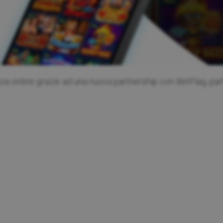
za online grazie ad una nuova partnership con BetFlag, par