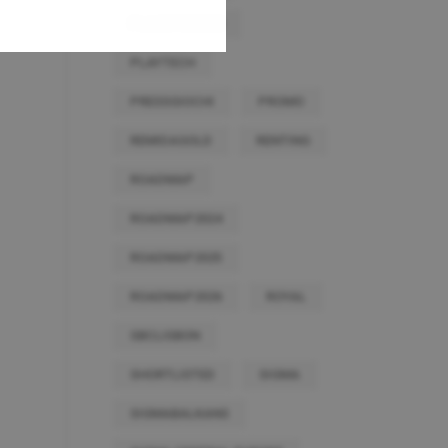
PLANETWIN365
PLAYTECH
PRESSGIOCHI
PROMO
REMIDAGOLD
RENTING
ROADMAP
ROADMAP2024
ROADMAP2025
ROADMAP2026
ROYAL
SBCLISBON
SHORTLISTED
SIGMA
SIGMABALKANS