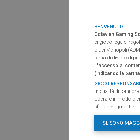
BENVENUTO
Octavian Gaming So
di gioco legale, rego
e dei Monopoli (ADM),
tema di divieto di pub
L'accesso ai conten
(indicando la partita
GIOCO RESPONSAB
In qualità di fornito
operare in modo pien
sforzi per garantire 
SI, SONO MAG