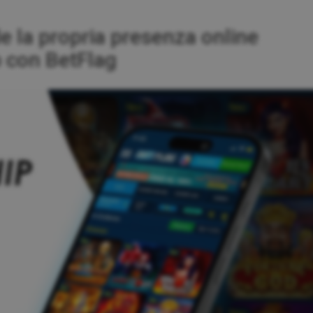
 la propria presenza online
p con BetFlag