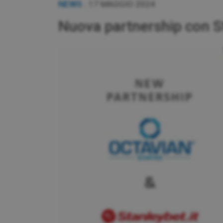
NEWS
.
17 MAGGIO 2024
Nuova partnership con St