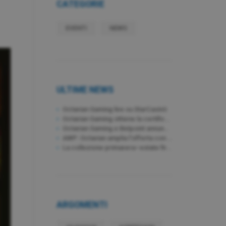
CATEGORIE
EVENTI
NEWS
ULTIME NEWS
Octavian Gaming live su StarCasinò
Octavian Gaming ottiene la certificazione brasiliana
Octavian Gaming e Betpoint annunciano una nuova partnership
AWP: Octavian amplia l'offerta con tre nuovi multigioco omologati
La collezione primavera–estate firmata Octavian Gaming: otto nuovi giochi online tra maggio e agosto 2026
ARGOMENTI