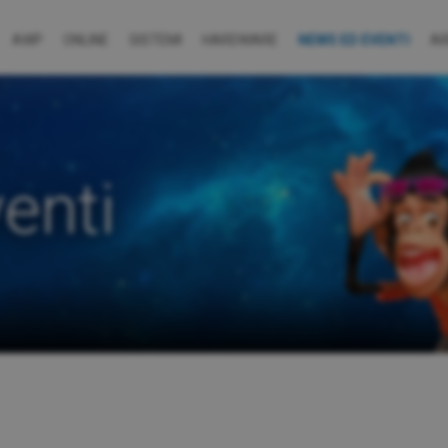
(CUR
AWP
ONLINE
SISTEMI
HARDWARE
NEWS ED EVENTI
AR
enti