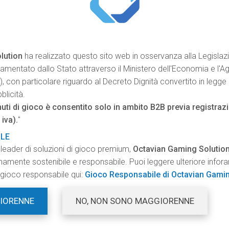
lution
ha realizzato questo sito web in osservanza alla Legislazi
lamentato dallo Stato attraverso il Ministero dell'Economia e l'
 con particolare riguardo al Decreto Dignità convertito in legge 
blicità.
uti di gioco è consentito solo in ambito B2B previa registraz
 iva).
"
ILE
re leader di soluzioni di gioco premium,
Octavian Gaming Solutio
amente sostenibile e responsabile. Puoi leggere ulteriore inforam
il gioco responsabile qui:
Gioco Responsabile di Octavian Gamin
GIORENNE
NO, NON SONO MAGGIORENNE