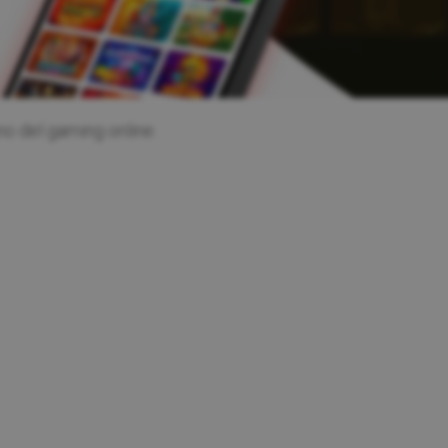
no del gaming online.