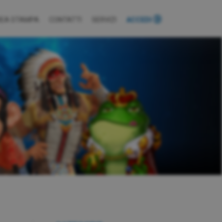
RENT)
EA STAMPA
CONTATTI
SERVIZI
ACCEDI