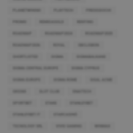
PLANETWIN365
PLAYTECH
PRESSGIOCHI
PROMO
REMIDAGOLD
RENTING
ROADMAP
ROADMAP2024
ROADMAP2025
ROADMAP2026
ROYAL
SBCLISBON
SHORTLISTED
SIGMA
SIGMABALKANS
SIGMA CENTRAL EUROPE
SIGMA CYPRUS
SIGMA EUROPE
SIGMA ROME
SISAL ACME
SKS365
SLOT CLUB
SNAITECH
SPORTBET
STAKE
STANLEYBET
STANLEYBET.IT
STARCASINÒ
TECNOLOGY SRL
VIVID GAMING
WINMAX