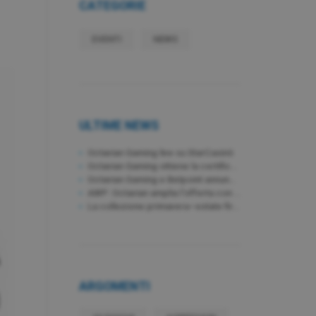
CATEGORIE
EVENTI
NEWS
ULTIME NEWS
Octavian Gaming live su StarCasinò
Octavian Gaming ottiene la certificazione brasiliana
Octavian Gaming e Betpoint annunciano una nuova partnership
AWP: Octavian amplia l'offerta con tre nuovi multigioco omologati
La collezione primavera–estate firmata Octavian Gaming: otto nuovi giochi online tra maggio e agosto 2026
ARGOMENTI