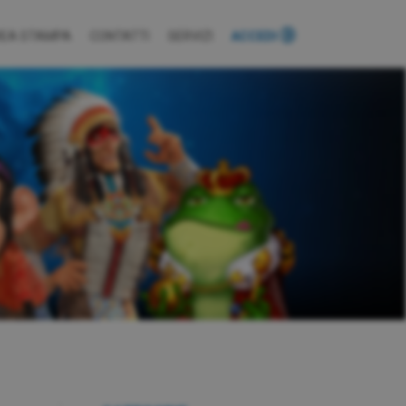
RENT)
EA STAMPA
CONTATTI
SERVIZI
ACCEDI