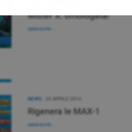
NEWS
.
22 APRILE 2016
Mister X: omologata!
LEGGI DI PIÙ ...
NEWS
.
22 APRILE 2016
Rigenera le MAX-1
LEGGI DI PIÙ ...