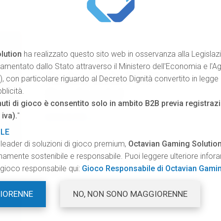
lution
ha realizzato questo sito web in osservanza alla Legislazi
NEWS
.
11 MAGGIO 2016
lamentato dallo Stato attraverso il Ministero dell'Economia e l'
Rodeo Girls PC01 -
 con particolare riguardo al Decreto Dignità convertito in legge 
Omologata!
blicità.
uti di gioco è consentito solo in ambito B2B previa registraz
 iva).
"
LEGGI DI PIÙ ...
ILE
re leader di soluzioni di gioco premium,
Octavian Gaming Solutio
amente sostenibile e responsabile. Puoi leggere ulteriore inforam
il gioco responsabile qui:
Gioco Responsabile di Octavian Gamin
GIORENNE
NO, NON SONO MAGGIORENNE