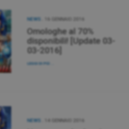
NEWS
.
16 GENNAIO 2016
Omologhe al 70%
disponibili! [Update 03-
03-2016]
LEGGI DI PIÙ ...
NEWS
.
14 GENNAIO 2016