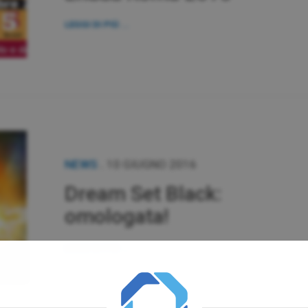
LEGGI DI PIÙ ...
NEWS
.
10 GIUGNO 2016
Dream Set Black:
omologata!
LEGGI DI PIÙ ...