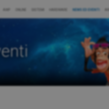
(CUR
AWP
ONLINE
SISTEMI
HARDWARE
NEWS ED EVENTI
AR
enti