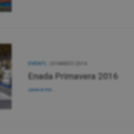
EVENTI
.
23 MARZO 2016
Enada Primavera 2016
LEGGI DI PIÙ ...