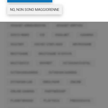
FLUTTER GROUP
GAME NEWS
NO, NON SONO MAGGIORENNE
GIGAMIX FUSION
GIGASET
GIGASET ARMAGEDDON
GIGASET VERTIGO
GIOCO NEWS
ICE
IDEALBET
IGAMING
ISO27001
ISO/IEC 27001:2024
MICROGAME
MULTIGAME
MULTIGAME 10 GIOCHI
MULTIGIOCO
NOVIBET
OCTAVIAN DIGITAL
OCTAVIANGAMING
OCTAVIAN GAMING
OCTAVIAN LAB
OMOLOGHE
ONLINE
ONLINE GAMING
PARTNERSHIP
PLANETWIN365
PLAYTECH
PRESSGIOCHI