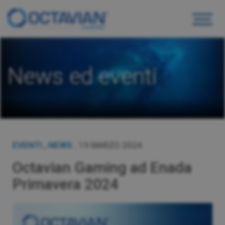
News ed eventi
EVENTI
,
NEWS
.
19 MARZO 2024
Octavian Gaming ad Enada
Primavera 2024