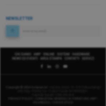
NEWSLETTER
CHI SIAMO
AWP
ONLINE
SISTEMI
HARDWARE
NEWS ED EVENTI
AREA STAMPA
CONTATTI
SERVIZI
Copyright © 2024 Octavian srl
- Via Del Lavoro, 10 - 37012 Bussolengo
(VR) Italy - Partita Iva / Codice Fiscale 04199000235 -
Capitale Sociale 1.000.000,00 €
PRIVACY POLICY
|
CONDIZIONI GENERALI DI FORNITURA AWP
|
SICUREZZA
|
CODICE ETICO