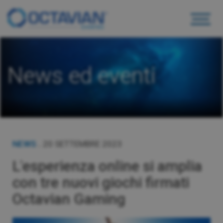
News ed eventi
NEWS
.
20 SETTEMBRE 2023
L'esperienza online si amplia
con tre nuovi giochi firmati
Octavian Gaming