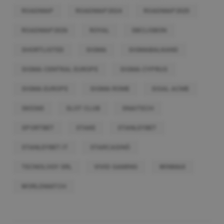
ROADMAP
ROADMAP2024
ROADMAP2025
ROADMAP2026
ROYAL
SBCLISBON
SHORTLISTED
SIGMA
SIGMABALKANS
SIGMA CENTRAL EUROPE
SIGMA CYPRUS
SIGMA EUROPE
SIGMA ROME
SISAL ACME
SKS365
SLOT CLUB
SNAITECH
SPORTBET
STAKE
STANLEYBET
STANLEYBET.IT
STARCASINÒ
TECNOLOGY SRL
VIVID GAMING
WINMAX
WORLDMATCH