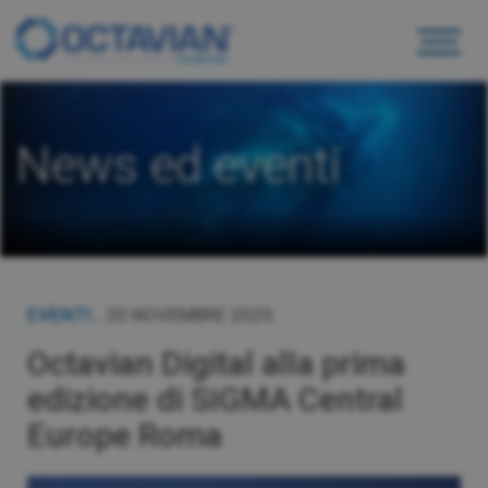
News ed eventi
EVENTI
.
20 NOVEMBRE 2025
Octavian Digital alla prima
edizione di SiGMA Central
Europe Roma