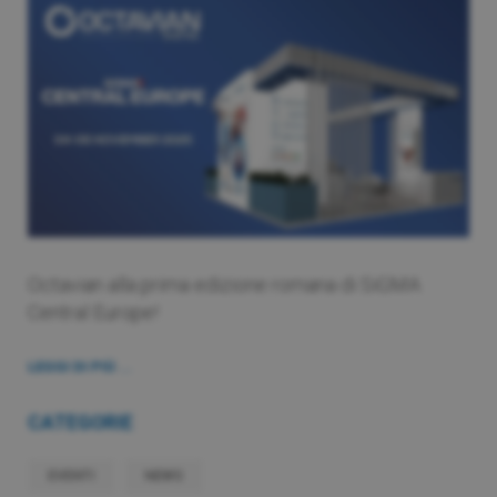
Octavian alla prima edizione romana di SiGMA
Central Europe!
LEGGI DI PIÙ ...
CATEGORIE
EVENTI
NEWS