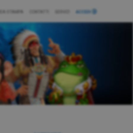
RENT)
EA STAMPA
CONTATTI
SERVIZI
ACCEDI