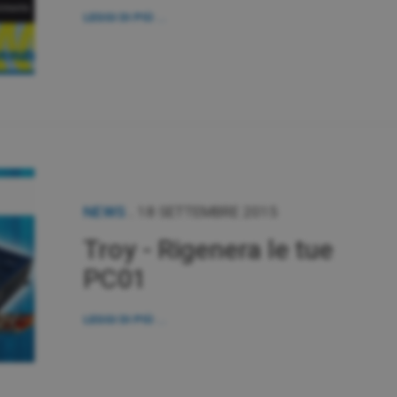
LEGGI DI PIÙ ...
NEWS
.
18 SETTEMBRE 2015
Troy - Rigenera le tue
PC01
LEGGI DI PIÙ ...