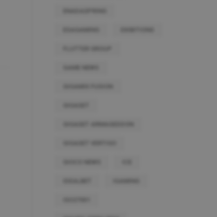
ENADASPRING
ESAGAMING
EXIBITIONS
FLUTTER GROUP
GAME NEWS
GIGAMIX FUSION
GIGASET
GIGASET ARMAGEDDON
GIGASET VERTIGO
GIOCO NEWS
ICE
IDEALBET
IGAMING
ISO27001