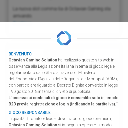
La nuova slot comma 6a di Octavian Gaming sta
arrivando.
Continua
BENVENUTO
Octavian Gaming Solution
ha realizzato questo sito web in
osservanza alla Legislazione Italiana in tema di gioco legale,
regolamentato dallo Stato attraverso il Ministero
dell'Economia e l'Agenzia delle Dogane e dei Monopoli (ADM),
con particolare riguardo al Decreto Dignità convertito in legge
il 9 agosto 2018 in tema di divieto di pubblicità.
L'accesso ai contenuti di gioco è consentito solo in ambito
B2B previa registrazione e login (indicando la partita iva).
"
GIOCO RESPONSABILE
Rigenera le MAX-1
In qualità di fornitore leader di soluzioni di gioco premium,
Octavian Gaming Solution
si impegna a operare in modo
Con la presente Octavian Gaming Solutions Ti