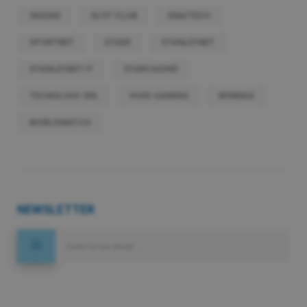
SKS365
SLOT CLUB
SNAITECH
SPORTBET
STAKE
STANLEYBET
STANLEYBET.IT
STARCASINÒ
TECNOLOGY SRL
VIVID GAMING
WINMAX
WORLDMATCH
NEWSLETTER