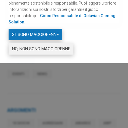
pienamente sostenibile e responsabile. Puoi leggere ulteriore
informa che da oggi è possibile rigenerare i …
inforamzioni sui nostri sforzi per garantire il gioco
Continua
responsabile qui:
Gioco Responsabile di Octavian Gaming
Solution
.
SI, SONO MAGGIORENNE
NO, NON SONO MAGGIORENNE
CATEGORIE
EVENTI
NEWS
ARGOMENTI
10 GIOCHI
AGREEGAIN
AWARDS
AWP