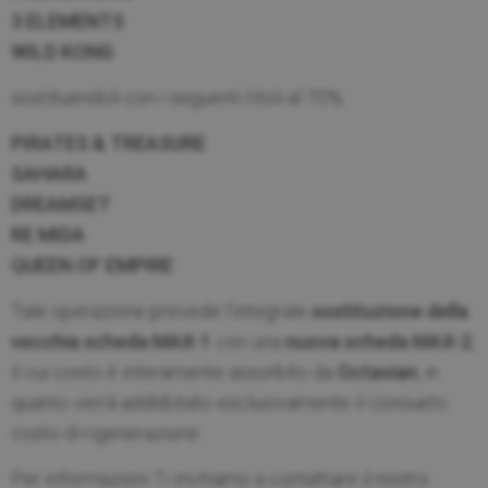
3 ELEMENTS
WILD KONG
sostituendoli con i seguenti titoli al 70%:
PIRATES & TREASURE
SAHARA
DREAMSET
RE MIDA
QUEEN OF EMPIRE
Tale operazione prevede l’integrale
sostituzione della
vecchia scheda
MAX-1
con una
nuova scheda
MAX-2
,
il cui costo è interamente assorbito da
Octavian
, in
quanto verrà addebitato esclusivamente il consueto
costo di rigenerazione.
Per informazioni Ti invitiamo a contattare il nostro