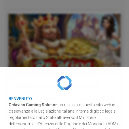
Re Mida: gioco ad alte prestazioni!
Octavian Gaming Solutions è lieta di notare che Re
BENVENUTO
Mida conferma la tendenza alla crescita …
Octavian Gaming Solution
ha realizzato questo sito web in
osservanza alla Legislazione Italiana in tema di gioco legale,
Continua
regolamentato dallo Stato attraverso il Ministero
dell'Economia e l'Agenzia delle Dogane e dei Monopoli (ADM),