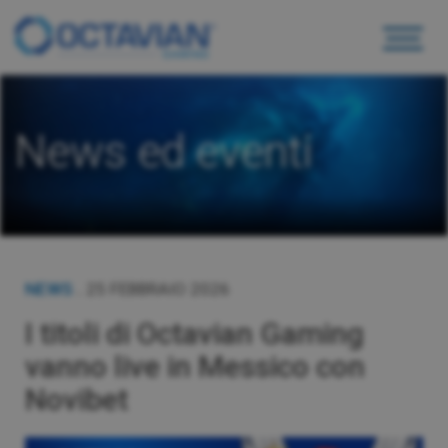
News ed eventi
NEWS
.
25 FEBBRAIO 2026
I titoli di Octavian Gaming
vanno live in Messico con
Novibet