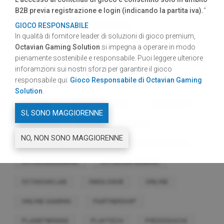
ENADASPRING
ESAGAMING
EXIBITIONS
B2B previa registrazione e login (indicando la partita iva).
"
GIOCO RESPONSABILE
FLUTTER GROUP
GAME NEWS
In qualità di fornitore leader di soluzioni di gioco premium,
GIGAMIX FUSION
GIGASET
Octavian Gaming Solution
si impegna a operare in modo
pienamente sostenibile e responsabile. Puoi leggere ulteriore
GIGASET ARMAGEDDON
GIGASET VERTIGO
inforamzioni sui nostri sforzi per garantire il gioco
responsabile qui:
Gioco Responsabile di Octavian Gaming
GIOCO NEWS
ICE
IDEALBET
IGAMING
Solution
.
ISO27001
ISO/IEC 27001:2024
MICROGAME
SI, SONO MAGGIORENNE
MULTIGAME
MULTIGAME 10 GIOCHI
NO, NON SONO MAGGIORENNE
MULTIGIOCO
NOVIBET
OCTAVIAN DIGITAL
OCTAVIANGAMING
OCTAVIAN GAMING
OCTAVIAN LAB
OMOLOGHE
ONLINE
ONLINE GAMING
PARTNERSHIP
PLANETWIN365
PLAYTECH
PRESSGIOCHI