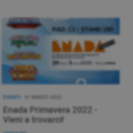
EVENTI
.
31 MARZO 2022
Enada Primavera 2022 -
Vieni a trovarci!