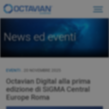
News ed eventi
EVENTI
.
20 NOVEMBRE 2025
Octavian Digital alla prima
edizione di SiGMA Central
Europe Roma