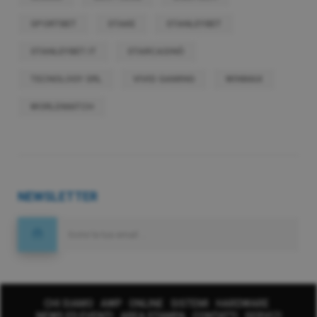
SPORTBET
STAKE
STANLEYBET
STANLEYBET.IT
STARCASINÒ
TECNOLOGY SRL
VIVID GAMING
WINMAX
WORLDMATCH
NEWSLETTER
CHI SIAMO
AWP
ONLINE
SISTEMI
HARDWARE
NEWS ED EVENTI
AREA STAMPA
CONTATTI
SERVIZI