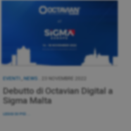
EVENTI
,
NEWS
.
23 NOVEMBRE 2022
Debutto di Octavian Digital a
Sigma Malta
LEGGI DI PIÙ ...