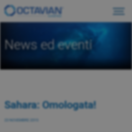
News ed eventi
Sahara: Omologata!
23 NOVEMBRE 2015