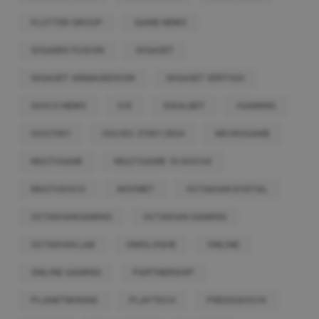
FLUTTER GROUP
GAME NEWS
GIGAMIX FUSION
GIGASET
GIGASET ARMAGEDDON
GIGASET VERTIGO
GIOCO NEWS
ICE
IDEALBET
IGAMING
ISO27001
ISO/IEC 27001:2024
MICROGAME
MULTIGAME
MULTIGAME 10 GIOCHI
MULTIGIOCO
NOVIBET
OCTAVIAN DIGITAL
OCTAVIANGAMING
OCTAVIAN GAMING
OCTAVIAN LAB
OMOLOGHE
ONLINE
ONLINE GAMING
PARTNERSHIP
PLANETWIN365
PLAYTECH
PRESSGIOCHI