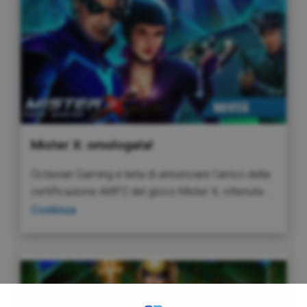
Mister X: omologata!
Octavian Gaming è lieta di annunciare l’arrivo della
certificazione AWP2 del gioco Mister X, ottenuta …
Continua