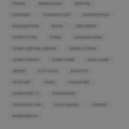
PROMO
REMIDAGOLD
RENTING
ROADMAP
ROADMAP2024
ROADMAP2025
ROADMAP2026
ROYAL
SBCLISBON
SHORTLISTED
SIGMA
SIGMABALKANS
SIGMA CENTRAL EUROPE
SIGMA CYPRUS
SIGMA EUROPE
SIGMA ROME
SISAL ACME
SKS365
SLOT CLUB
SNAITECH
SPORTBET
STAKE
STANLEYBET
STANLEYBET.IT
STARCASINÒ
TECNOLOGY SRL
VIVID GAMING
WINMAX
WORLDMATCH