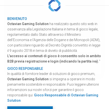
BENVENUTO
Octavian Gaming Solution
ha realizzato questo sito web in
osservanza alla Legislazione Italiana in tema di gioco legale,
regolamentato dallo Stato attraverso il Ministero
dell'Economia e l'Agenzia delle Dogane e dei Monopoli (ADM),
Queen Of Empire: Omologata!
con particolare riguardo al Decreto Dignità convertito in legge
il 9 agosto 2018 in tema di divieto di pubblicità.
Octavian Gaming è lieta di annunciare l'arrivo della
L'accesso ai contenuti di gioco è consentito solo in ambito
certificazione AWP2 del gioco Queen Of Empire …
B2B previa registrazione e login (indicando la partita iva).
"
Continua
GIOCO RESPONSABILE
In qualità di fornitore leader di soluzioni di gioco premium,
Octavian Gaming Solution
si impegna a operare in modo
pienamente sostenibile e responsabile. Puoi leggere ulteriore
inforamzioni sui nostri sforzi per garantire il gioco
responsabile qui:
Gioco Responsabile di Octavian Gaming
Solution
.
CATEGORIE