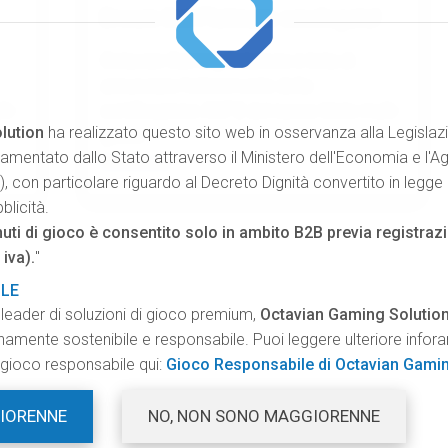
Dream Set Platinum: omologata!
Octavian Gaming Solutions è lieta di
annunciare l'ottenimento della
ti-
certificazione AWP2 del nuovo titolo multi-
lution
ha realizzato questo sito web in osservanza alla Legislazi
gioco …
lamentato dallo Stato attraverso il Ministero dell'Economia e l'
Continua
 con particolare riguardo al Decreto Dignità convertito in legge 
blicità.
uti di gioco è consentito solo in ambito B2B previa registraz
 iva).
"
ILE
re leader di soluzioni di gioco premium,
Octavian Gaming Solutio
amente sostenibile e responsabile. Puoi leggere ulteriore inforam
il gioco responsabile qui:
Gioco Responsabile di Octavian Gamin
GIORENNE
NO, NON SONO MAGGIORENNE