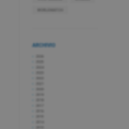
WORLDMATCH
ARCHIVIO
2026
2025
2024
2023
2022
2021
2020
2019
2018
2017
2016
2015
2014
2013