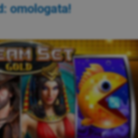
: omologata!