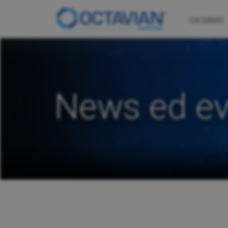
CHI SIAMO
News ed ev