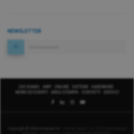
NEWSLETTER
CHI SIAMO
AWP
ONLINE
SISTEMI
HARDWARE
NEWS ED EVENTI
AREA STAMPA
CONTATTI
SERVIZI
Copyright © 2024 Octavian srl
- Via Del Lavoro, 10 - 37012 Bussolengo
(VR) Italy - Partita Iva / Codice Fiscale 04199000235 -