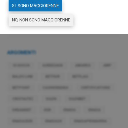
CATEGORIE
SI, SONO MAGGIORENNE
EVENTI
NEWS
NO, NON SONO MAGGIORENNE
ARGOMENTI
10 GIOCHI
AGREEGAIN
AWARDS
AWP
BALDO LINE
BETFAIR
BETFLAG
BETPOINT
CASINOMANIA
CERTIFICATIONS
CRISTALTEC
DAZN
DAZNBET
DREAMSET
EGR
ENADA
ENADA
ENADA2025
ENADA24
ENADAPRIMAVERA