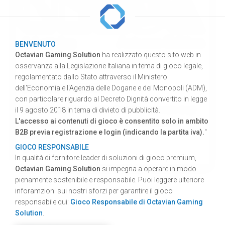
BENVENUTO
Octavian Gaming Solution
ha realizzato questo sito web in
osservanza alla Legislazione Italiana in tema di gioco legale,
regolamentato dallo Stato attraverso il Ministero
Enada Roma 2016
dell'Economia e l'Agenzia delle Dogane e dei Monopoli (ADM),
con particolare riguardo al Decreto Dignità convertito in legge
Enada Roma 2016, la Mostra Internazionale degli
il 9 agosto 2018 in tema di divieto di pubblicità.
L'accesso ai contenuti di gioco è consentito solo in ambito
Apparecchi da Intrattenimento e da Gioco, si
B2B previa registrazione e login (indicando la partita iva).
"
svolgerà …
GIOCO RESPONSABILE
Continua
In qualità di fornitore leader di soluzioni di gioco premium,
Octavian Gaming Solution
si impegna a operare in modo
pienamente sostenibile e responsabile. Puoi leggere ulteriore
inforamzioni sui nostri sforzi per garantire il gioco
responsabile qui:
Gioco Responsabile di Octavian Gaming
Solution
.