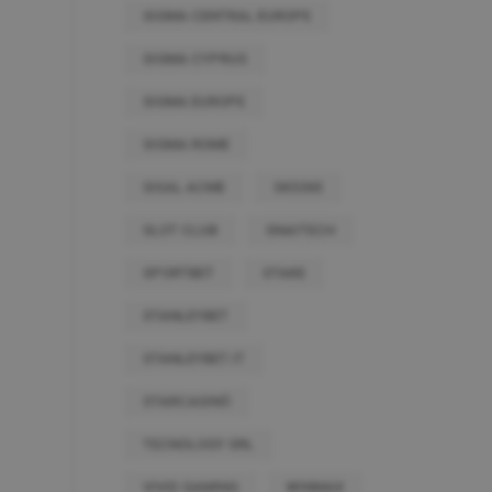
SIGMA CENTRAL EUROPE
SIGMA CYPRUS
SIGMA EUROPE
SIGMA ROME
SISAL ACME
SKS365
SLOT CLUB
SNAITECH
SPORTBET
STAKE
STANLEYBET
STANLEYBET.IT
STARCASINÒ
TECNOLOGY SRL
VIVID GAMING
WINMAX