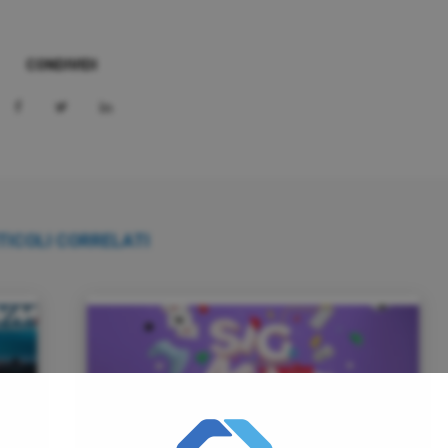
CONDIVIDI
TICOLI CORRELATI