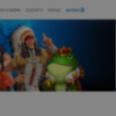
RENT)
EA STAMPA
CONTATTI
SERVIZI
ACCEDI