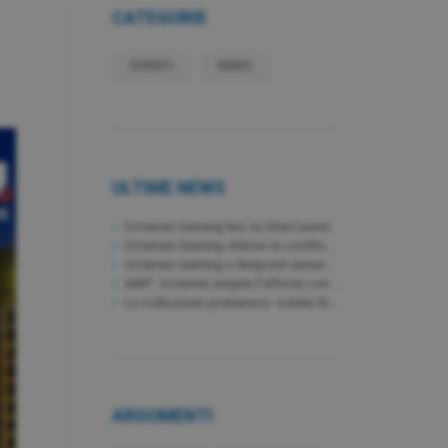
CATEGORIE
EVENTI
NEWS
ULTIME NEWS
Octavian Gaming live su StarCasinò
Octavian Gaming ottiene la certificazione brasiliana
Octavian Gaming e Betpoint annunciano una nuova partnership
AWP: Octavian amplia l'offerta con tre nuovi multigioco omologati
La collezione primavera–estate firmata Octavian Gaming: otto nuovi giochi online tra maggio e agosto 2026
ARGOMENTI