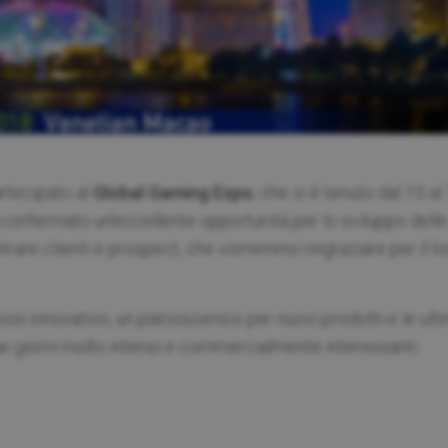
rtecipato al
Global Gaming Expo
, che si è tenuto dal 15 al
confermato un'eccellente opportunità per lo sviluppo delle
ntrare clienti e prospect, che vorremmo ringraziare per il lo
così innovativo, un palcoscenico per nuovi prodotti e le ult
ue giorni molto intensi e commercialmente interessanti.