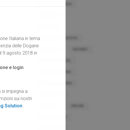
ISO/IEC 27001:2024
MICROGAME
MULTIGAME
one Italiana in tema
MULTIGAME 10 GIOCHI
Agenzia delle Dogane
MULTIGIOCO
NOVIBET
il 9 agosto 2018 in
OCTAVIAN DIGITAL
ione e login
OCTAVIANGAMING
OCTAVIAN GAMING
n
si impegna a
OCTAVIAN LAB
zioni sui nostri
g Solution
.
OMOLOGHE
ONLINE
ONLINE GAMING
PARTNERSHIP