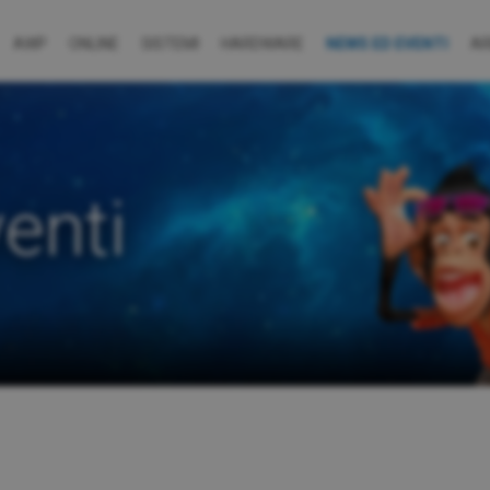
(CUR
AWP
ONLINE
SISTEMI
HARDWARE
NEWS ED EVENTI
AR
enti