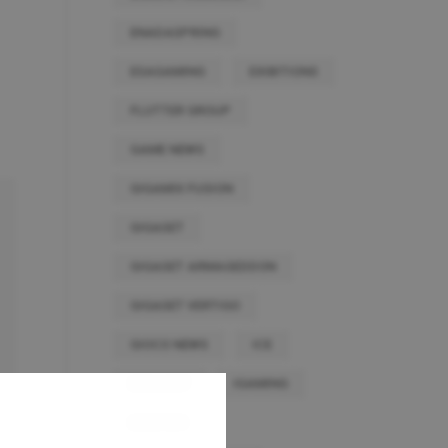
ENADASPRING
ESAGAMING
EXIBITIONS
FLUTTER GROUP
GAME NEWS
GIGAMIX FUSION
GIGASET
GIGASET ARMAGEDDON
GIGASET VERTIGO
GIOCO NEWS
ICE
IDEALBET
IGAMING
ISO27001