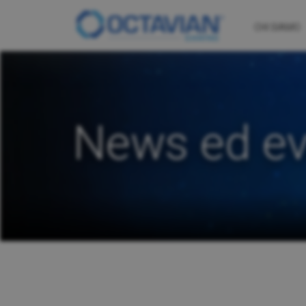
CHI SIAMO
News ed ev