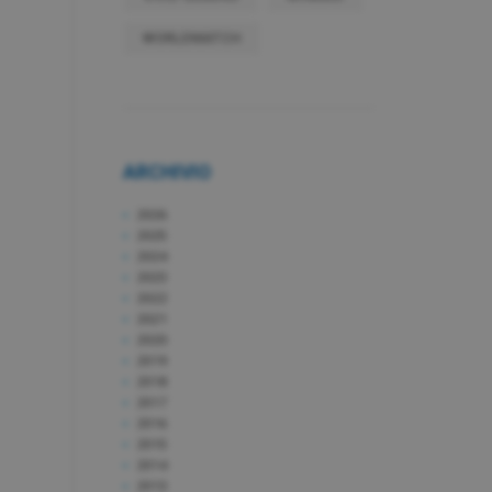
WORLDMATCH
ARCHIVIO
2026
2025
2024
2023
2022
2021
2020
2019
2018
2017
2016
2015
2014
2013