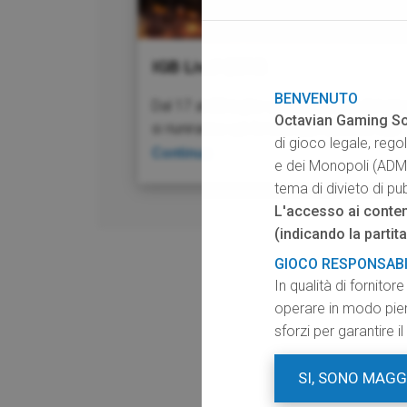
IGB Live! 2018
BENVENUTO
Dal 17 al 20 luglio i professionisti del gi
Octavian Gaming So
si riuniranno ad Amsterdam presso iGB 
di gioco legale, rego
Continua
e dei Monopoli (ADM),
tema di divieto di pub
L'accesso ai conten
(indicando la partita
GIOCO RESPONSAB
In qualità di fornito
operare in modo pien
sforzi per garantire 
SI, SONO MAG