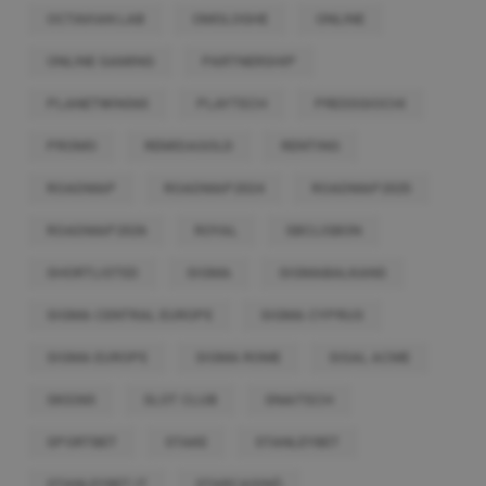
OCTAVIAN LAB
OMOLOGHE
ONLINE
ONLINE GAMING
PARTNERSHIP
PLANETWIN365
PLAYTECH
PRESSGIOCHI
PROMO
REMIDAGOLD
RENTING
ROADMAP
ROADMAP2024
ROADMAP2025
ROADMAP2026
ROYAL
SBCLISBON
SHORTLISTED
SIGMA
SIGMABALKANS
SIGMA CENTRAL EUROPE
SIGMA CYPRUS
SIGMA EUROPE
SIGMA ROME
SISAL ACME
SKS365
SLOT CLUB
SNAITECH
SPORTBET
STAKE
STANLEYBET
STANLEYBET.IT
STARCASINÒ