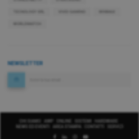
TECNOLOGY SRL
VIVID GAMING
WINMAX
WORLDMATCH
NEWSLETTER
CHI SIAMO
AWP
ONLINE
SISTEMI
HARDWARE
NEWS ED EVENTI
AREA STAMPA
CONTATTI
SERVIZI