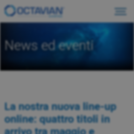
News ed eventi
La nostra nuova line-up
online: quattro titoli in
arrivo tra maggio e