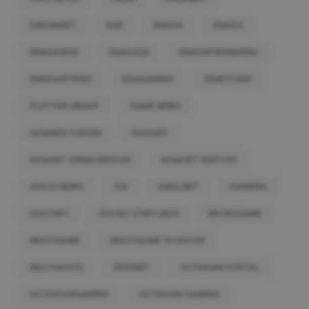
DREAMSET
EGR
ENADA
ENADA
ENADA2025
ENADA24
ENADAPRIMAVERA
ENADASPRING
ESAGAMING
EXIBITIONS
FLUTTER GROUP
GAME NEWS
GIGAMIX FUSION
GIGASET
GIGASET ARMAGEDDON
GIGASET VERTIGO
GIOCO NEWS
ICE
IDEALBET
IGAMING
ISO27001
ISO/IEC 27001:2024
MICROGAME
MULTIGAME
MULTIGAME 10 GIOCHI
MULTIGIOCO
NOVIBET
OCTAVIAN DIGITAL
OCTAVIANGAMING
OCTAVIAN GAMING