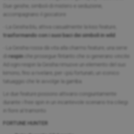
Due geishe, simboli di mistero e seduzione,
accompagnano il giocatore:
- La Geisha blu, attiva casualmente la kiss feature,
trasformando con i suoi baci dei simboli in wild
.
- La Geisha rossa dà vita alla charms feature, una serie
di
respin
che prosegue fintanto che si generano vincite.
Ad ogni respin la Geisha rimuove un elemento del suo
kimono, fino a rivelare, per i più fortunati, un iconico
tatuaggio che le avvolge la gamba.
Le due feature possono attivarsi congiuntamente
durante i free spin in un incantevole scenario tra ciliegi
in fiore al tramonto.
FORTUNE HUNTER