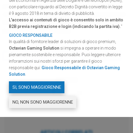
dell'Economia e l'Agenzia delle Dogane e dei Monopoli (ADM),
proprio impegno nella realizzazione di contenuti
con particolare riguardo al Decreto Dignità convertito in legge
originali, capaci di
coniugare creatività, innovazione
il 9 agosto 2018 in tema di divieto di pubblicità.
L'accesso ai contenuti di gioco è consentito solo in ambito
tecnologica e performance, a beneficio dei propri
B2B previa registrazione e login (indicando la partita iva).
"
partner e del pubblico finale.
GIOCO RESPONSABILE
In qualità di fornitore leader di soluzioni di gioco premium,
Octavian Gaming Solution
si impegna a operare in modo
pienamente sostenibile e responsabile. Puoi leggere ulteriore
Octavian Gaming
Octavian Digital
Roadmap2025
inforamzioni sui nostri sforzi per garantire il gioco
responsabile qui:
Gioco Responsabile di Octavian Gaming
Solution
.
CONDIVIDI
SI, SONO MAGGIORENNE
NO, NON SONO MAGGIORENNE
ARTICOLI CORRELATI