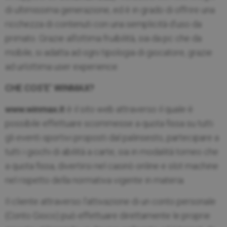
di ultimissima generazione, ed è in grado di offrire una
ricchezza di contenuti con una semplicità d’uso da
primato. Grazie all’ottima fruibilità, sia da pc che da
mobile, si adatta ad ogni tipologia di giocatore, grazie
ad un’ottima user experience.
CHE COS’E’ WINMAX?
www.winmax.it
è il sito web attraverso il quale è
possibile effettuare scommesse a quota fissa su tutti
gli eventi sportivi proposti dal palinsesto, partecipare a
tutti i giochi di abilità a carte, sia in modalità torneo che
a quota fissa, divertirsi nel casinò online e slot machine
nel rispetto della normativa vigente in materia.
Il cliente attraverso l'attivazione di un conto personale
(Conto Gioco) può effettuare direttamente le proprie