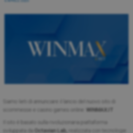
6 APRILE 2020
Siamo lieti di annunciare il lancio del nuovo sito di
scommesse e casino games online:
WINMAX.IT
Il sito è basato sulla rivoluzionaria piattaforma
sviluppata da
Octavian Lab
,
realizzata con tecnologie