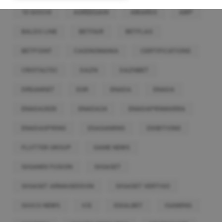
10 GIOCHI
AGREEGAIN
AWARDS
AWP
BALDO LINE
BETFAIR
BETFLAG
BETPOINT
CASINOMANIA
CERTIFICATIONS
CRISTALTEC
DAZN
DAZNBET
DREAMSET
EGR
ENADA
ENADA
ENADA2025
ENADA24
ENADAPRIMAVERA
ENADASPRING
ESAGAMING
EXIBITIONS
FLUTTER GROUP
GAME NEWS
GIGAMIX FUSION
GIGASET
GIGASET ARMAGEDDON
GIGASET VERTIGO
GIOCO NEWS
ICE
IDEALBET
IGAMING