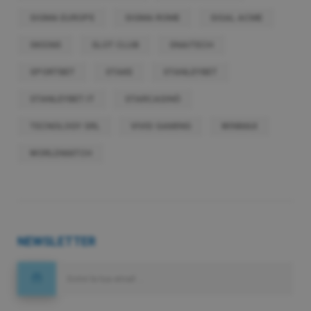
SIGMA EUROPE
SIGMA ROME
SISAL ACME
SKS365
SLOT CLUB
SNAITECH
SPORTBET
STAKE
STANLEYBET
STANLEYBET.IT
STARCASINÒ
TECNOLOGY SRL
VIVID GAMING
WINMAX
WORLDMATCH
NEWSLETTER