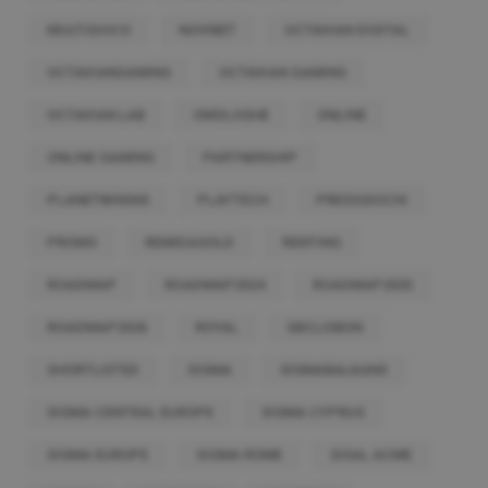
MULTIGIOCO
NOVIBET
OCTAVIAN DIGITAL
OCTAVIANGAMING
OCTAVIAN GAMING
OCTAVIAN LAB
OMOLOGHE
ONLINE
ONLINE GAMING
PARTNERSHIP
PLANETWIN365
PLAYTECH
PRESSGIOCHI
PROMO
REMIDAGOLD
RENTING
ROADMAP
ROADMAP2024
ROADMAP2025
ROADMAP2026
ROYAL
SBCLISBON
SHORTLISTED
SIGMA
SIGMABALKANS
SIGMA CENTRAL EUROPE
SIGMA CYPRUS
SIGMA EUROPE
SIGMA ROME
SISAL ACME