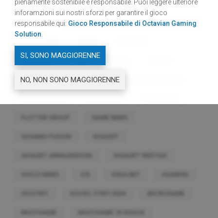
pienamente sostenibile e responsabile. Puoi leggere ulteriore
BALDO LINE
BETFAIR
BETFLAG
inforamzioni sui nostri sforzi per garantire il gioco
BETPOINT
CASINOMANIA
CERTIFICATIONS
responsabile qui:
Gioco Responsabile di Octavian Gaming
Solution
.
CRISTALTEC
DAZN
DAZNBET
SI, SONO MAGGIORENNE
DREAMSET
EGR
ENADA
ENADA
NO, NON SONO MAGGIORENNE
ENADA2025
ENADA24
ENADAPRIMAVERA
ENADASPRING
ESAGAMING
EXIBITIONS
FLUTTER GROUP
GAME NEWS
GIGAMIX FUSION
GIGASET
GIGASET ARMAGEDDON
GIGASET VERTIGO
GIOCO NEWS
ICE
IDEALBET
IGAMING
ISO27001
ISO/IEC 27001:2024
MICROGAME
MULTIGAME
MULTIGAME 10 GIOCHI