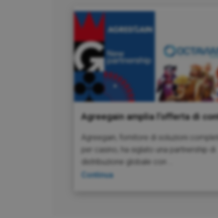
Agreegain, fornitore di soluzioni comple
per casino, ha siglato una partnership di
distribuzione globale con …
Continua