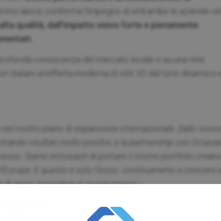
primo lancio conferma l’impegno di entrambe le aziende ne
alta qualità, dall’impatto visivo forte e pienamente
amentati.
 profonda conoscenza del mercato locale e su una rete
ori italiani un’offerta moderna di slot 3D dal tono dinamico 
 nel nostro piano di espansione internazionale. Dallo scor
strando risultati molto positivi, e la partnership con Octavia
so. Siamo entusiasti di portare il nostro portfolio creati
’Europa. E questo è solo l’inizio: continueremo a crescere 
 di gioco innovative in nuove regioni.»
 ha aggiunto: