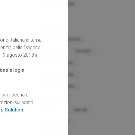
ne
ISO/IEC 27001:2024
MICROGAME
MULTIGAME
one Italiana in tema
MULTIGAME 10 GIOCHI
Agenzia delle Dogane
oli
MULTIGIOCO
NOVIBET
il 9 agosto 2018 in
OCTAVIAN DIGITAL
ione e login
OCTAVIANGAMING
OCTAVIAN GAMING
n
si impegna a
OCTAVIAN LAB
zioni sui nostri
g Solution
.
OMOLOGHE
ONLINE
ONLINE GAMING
PARTNERSHIP