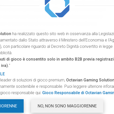
n approccio dinamico al game design che si sposa molto be
gliosi di aver accompagnato il loro ingresso nel mercato
le opportunità future che questa collaborazione potrà
tori un’esperienza di intrattenimento di eccellenza,
 mercati regolamentati.»
lution
ha realizzato questo sito web in osservanza alla Legislazi
lamentato dallo Stato attraverso il Ministero dell'Economia e l'
una roadmap di rilasci co-sviluppati che prevede i seguenti tit
 con particolare riguardo al Decreto Dignità convertito in legge 
blicità.
uti di gioco è consentito solo in ambito B2B previa registraz
 iva).
"
ILE
re leader di soluzioni di gioco premium,
Octavian Gaming Solutio
amente sostenibile e responsabile. Puoi leggere ulteriore inforam
ostante di Vivid Gaming e Octavian Gaming nel
proporre
il gioco responsabile qui:
Gioco Responsabile di Octavian Gamin
ogettati specificamente per i mercati regolamentati.
GIORENNE
NO, NON SONO MAGGIORENNE
tingue per l’
ampia varietà di temi e stili di gioco
–