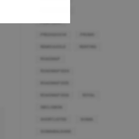
PLANETWIN365
PLAYTECH
PRESSGIOCHI
PROMO
REMIDAGOLD
RENTING
ROADMAP
ROADMAP2024
ROADMAP2025
ROADMAP2026
ROYAL
SBCLISBON
SHORTLISTED
SIGMA
SIGMABALKANS