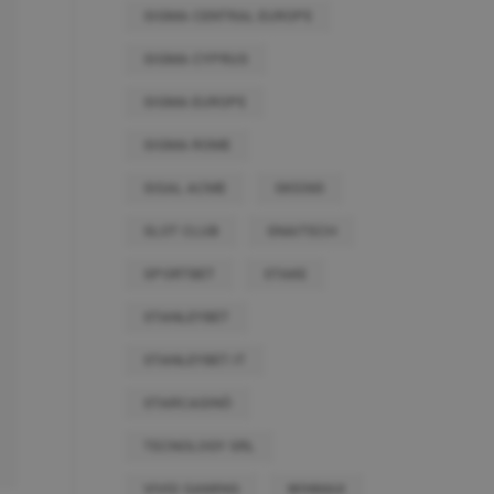
SIGMA CENTRAL EUROPE
SIGMA CYPRUS
SIGMA EUROPE
SIGMA ROME
SISAL ACME
SKS365
SLOT CLUB
SNAITECH
SPORTBET
STAKE
STANLEYBET
STANLEYBET.IT
STARCASINÒ
TECNOLOGY SRL
VIVID GAMING
WINMAX