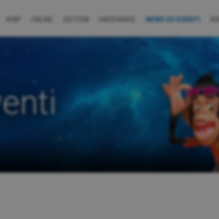
(CUR
AWP
ONLINE
SISTEMI
HARDWARE
NEWS ED EVENTI
AR
enti