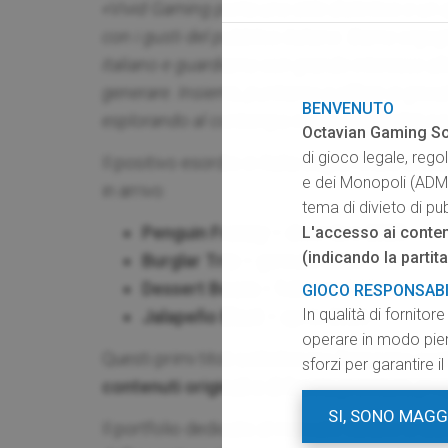
«Vivid Gaming porta uno stile distintivo e u
con i gusti del pubblico italiano. Siamo orgo
italiano e guardiamo con grande interesse al
generare. Insieme, puntiamo a offrire ai gioca
BENVENUTO
esplorando al contempo nuove possibilità nei
Octavian Gaming So
di gioco legale, rego
Il positivo esordio in Italia segna l’inizio di 
e dei Monopoli (ADM),
in arrivo:
tema di divieto di pub
Penguin Frenzy
– dicembre 2025
L'accesso ai conten
(indicando la partita
Burglar Trio
– gennaio 2026
Dessert Boom
– febbraio 2026
GIOCO RESPONSAB
In qualità di fornito
Jalapeño Blast
– aprile 2026
operare in modo pien
Questi primi titoli sottolineano l’impegno c
sforzi per garantire 
contenuti originali e di fascia premium
, pr
SI, SONO MAG
Il portfolio dedicato al mercato italiano si dis