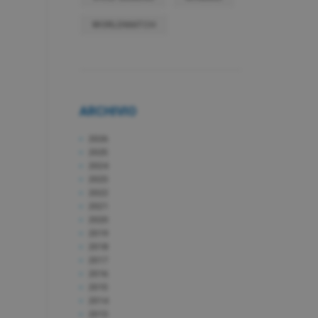
WORLDMATCH
ARCHIVIO
2026
2025
2024
2023
2022
2021
2020
2019
2018
2017
2016
2015
2014
2013