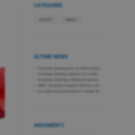
CATEGORIE
EVENTI
NEWS
ULTIME NEWS
Octavian Gaming live su StarCasinò
Octavian Gaming ottiene la certificazione brasiliana
Octavian Gaming e Betpoint annunciano una nuova partnership
AWP: Octavian amplia l'offerta con tre nuovi multigioco omologati
La collezione primavera–estate firmata Octavian Gaming: otto nuovi giochi online tra maggio e agosto 2026
ARGOMENTI