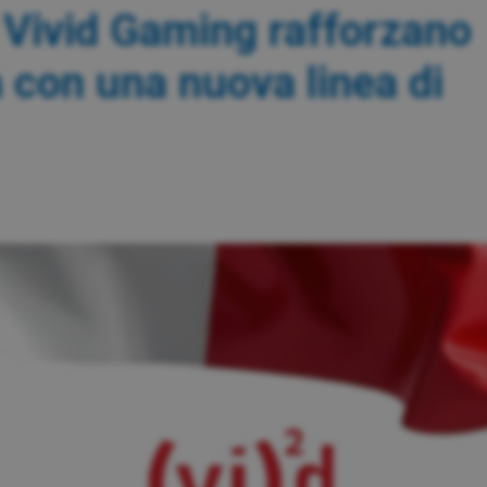
Vivid Gaming rafforzano
a con una nuova linea di