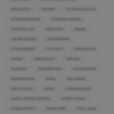
MULTIGIOCO
NOVIBET
OCTAVIAN DIGITAL
OCTAVIANGAMING
OCTAVIAN GAMING
OCTAVIAN LAB
OMOLOGHE
ONLINE
ONLINE GAMING
PARTNERSHIP
PLANETWIN365
PLAYTECH
PRESSGIOCHI
PROMO
REMIDAGOLD
RENTING
ROADMAP
ROADMAP2024
ROADMAP2025
ROADMAP2026
ROYAL
SBCLISBON
SHORTLISTED
SIGMA
SIGMABALKANS
SIGMA CENTRAL EUROPE
SIGMA CYPRUS
SIGMA EUROPE
SIGMA ROME
SISAL ACME