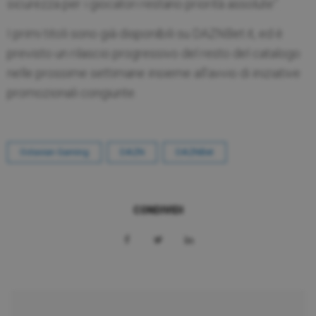
sicurezza per i giocatori restano priorità assolute”.
I primi titoli sono già disponibili su DAZNBet.it, ed è
previsto un rilascio progressivo del resto del catalogo
nelle prossime settimane insieme all’avvio di iniziative
promozionali congiunte.
Octavian Gaming
DAZN
DAZNBet
CONDIVIDI