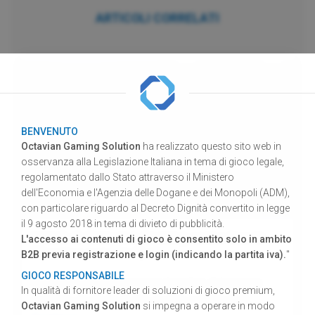
ARTICOLI CORRELATI
BENVENUTO
Octavian Gaming Solution
ha realizzato questo sito web in
osservanza alla Legislazione Italiana in tema di gioco legale,
regolamentato dallo Stato attraverso il Ministero
dell'Economia e l'Agenzia delle Dogane e dei Monopoli (ADM),
con particolare riguardo al Decreto Dignità convertito in legge
il 9 agosto 2018 in tema di divieto di pubblicità.
I titoli di Octavian Gaming vanno live in
L'accesso ai contenuti di gioco è consentito solo in ambito
Messico con Novibet
B2B previa registrazione e login (indicando la partita iva).
"
GIOCO RESPONSABILE
Octavian Gaming annuncia il go-live del proprio
In qualità di fornitore leader di soluzioni di gioco premium,
portfolio di giochi di alta qualità con Novibet, …
Octavian Gaming Solution
si impegna a operare in modo