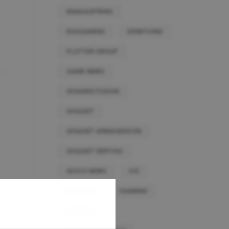
ENADASPRING
ESAGAMING
EXIBITIONS
FLUTTER GROUP
GAME NEWS
GIGAMIX FUSION
GIGASET
GIGASET ARMAGEDDON
GIGASET VERTIGO
GIOCO NEWS
ICE
IDEALBET
IGAMING
ISO27001