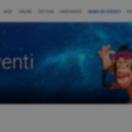
(CUR
AWP
ONLINE
SISTEMI
HARDWARE
NEWS ED EVENTI
AR
enti