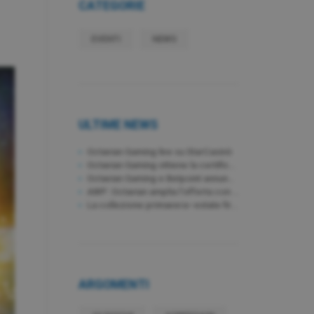
CATEGORIE
EVENTI
NEWS
ULTIME NEWS
Octavian Gaming live su StarCasinò
Octavian Gaming ottiene la certificazione brasiliana
Octavian Gaming e Betpoint annunciano una nuova partnership
AWP: Octavian amplia l'offerta con tre nuovi multigioco omologati
La collezione primavera–estate firmata Octavian Gaming: otto nuovi giochi online tra maggio e agosto 2026
ARGOMENTI