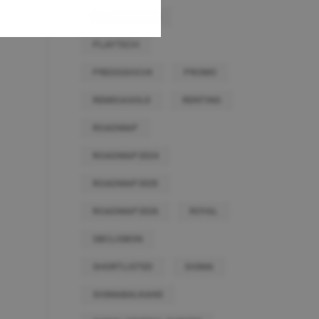
PLANETWIN365
PLAYTECH
PRESSGIOCHI
PROMO
REMIDAGOLD
RENTING
ROADMAP
ROADMAP2024
ROADMAP2025
ROADMAP2026
ROYAL
SBCLISBON
SHORTLISTED
SIGMA
SIGMABALKANS