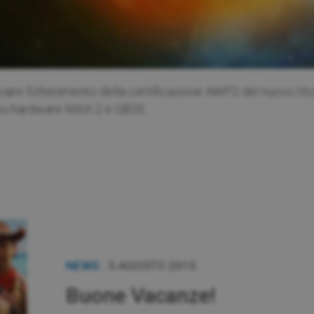
iare l'ottenimento della certificazione AWP2 del nuovo tit
e su hardware MAX-2 e G820.
NEWS
.
5 AGOSTO 2015
Buone Vacanze!