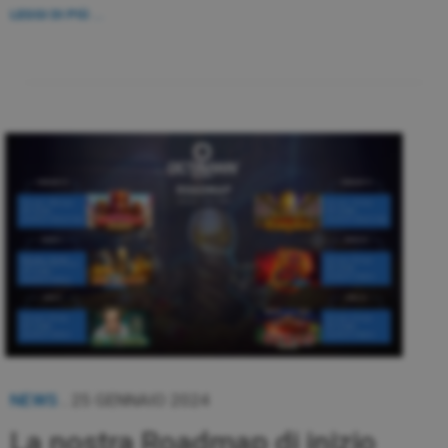
LEGGI DI PIÙ ...
NEWS
.
25 GENNAIO 2024
La nostra Roadmap di inizio