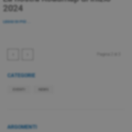
2024
LEGGI DI PIÙ ...
Precedente
Successivo
Pagina 2 di 3
CATEGORIE
EVENTI
NEWS
ARGOMENTI