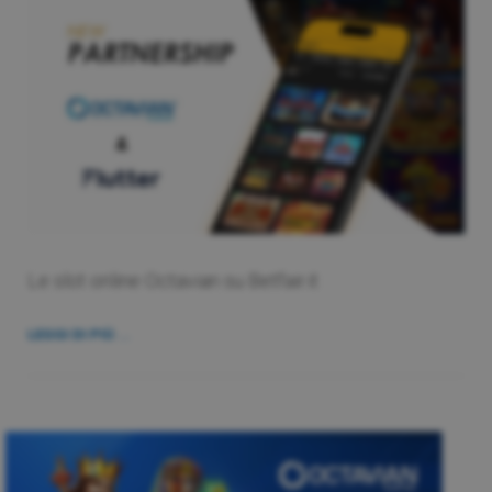
Le slot online Octavian su Betfair.it
LEGGI DI PIÙ ...