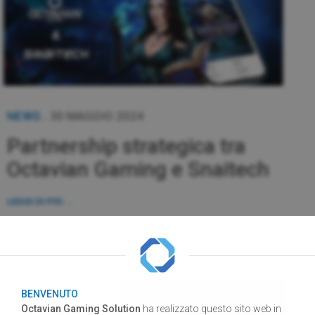
NEWS
.
30 MAGGIO 2024
Partnership strategica tra
Octavian Gaming e Snaitech
LEGGI DI PIÙ ...
BENVENUTO
Octavian Gaming Solution
ha realizzato questo sito web in