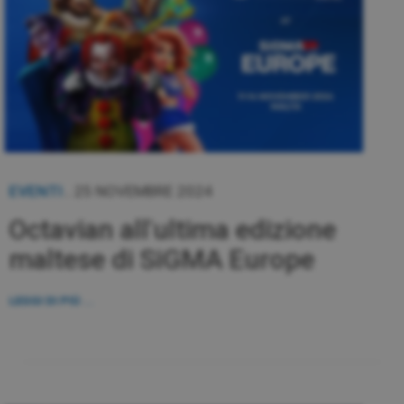
EVENTI
.
25 NOVEMBRE 2024
Octavian all'ultima edizione
maltese di SiGMA Europe
LEGGI DI PIÙ ...