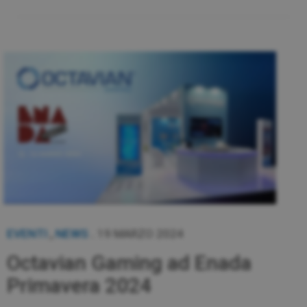
EVENTI
,
NEWS
.
19 MARZO 2024
Octavian Gaming ad Enada
Primavera 2024