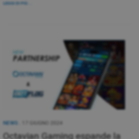
LEGGI DI PIÙ ...
NEWS
.
17 GIUGNO 2024
Octavian Gaming espande la