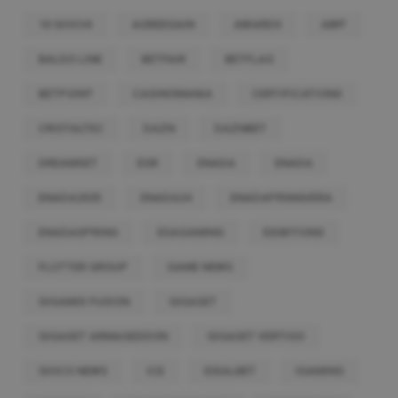
10 GIOCHI
AGREEGAIN
AWARDS
AWP
BALDO LINE
BETFAIR
BETFLAG
BETPOINT
CASINOMANIA
CERTIFICATIONS
CRISTALTEC
DAZN
DAZNBET
DREAMSET
EGR
ENADA
ENADA
ENADA2025
ENADA24
ENADAPRIMAVERA
ENADASPRING
ESAGAMING
EXIBITIONS
FLUTTER GROUP
GAME NEWS
GIGAMIX FUSION
GIGASET
GIGASET ARMAGEDDON
GIGASET VERTIGO
GIOCO NEWS
ICE
IDEALBET
IGAMING