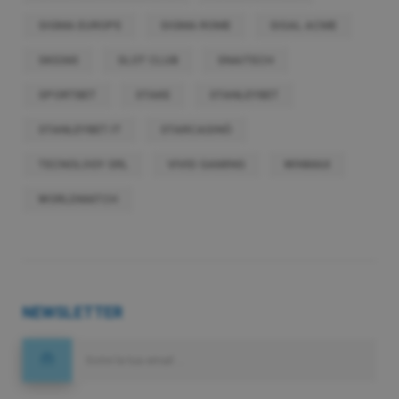
SIGMA EUROPE
SIGMA ROME
SISAL ACME
SKS365
SLOT CLUB
SNAITECH
SPORTBET
STAKE
STANLEYBET
STANLEYBET.IT
STARCASINÒ
TECNOLOGY SRL
VIVID GAMING
WINMAX
WORLDMATCH
NEWSLETTER