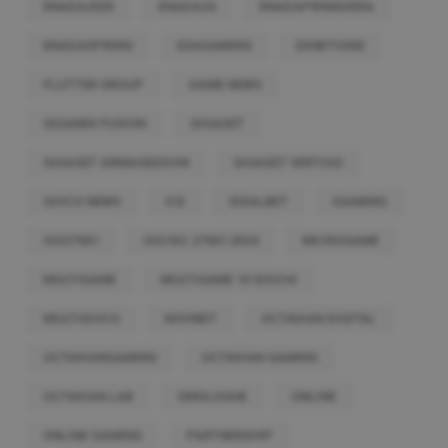
ENADA2025
ENADA24
ENADAPRIMAVERA
ENADASPRING
ESAGAMING
EXIBITIONS
FLUTTER GROUP
GAME NEWS
GIGAMIX FUSION
GIGASET
GIGASET ARMAGEDDON
GIGASET VERTIGO
GIOCO NEWS
ICE
IDEALBET
IGAMING
ISO27001
ISO/IEC 27001:2024
MICROGAME
MULTIGAME
MULTIGAME 10 GIOCHI
MULTIGIOCO
NOVIBET
OCTAVIAN DIGITAL
OCTAVIANGAMING
OCTAVIAN GAMING
OCTAVIAN LAB
OMOLOGHE
ONLINE
ONLINE GAMING
PARTNERSHIP