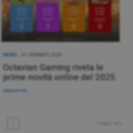
NEWS
.
21 GENNAIO 2025
Octavian Gaming rivela le
prime novità online del 2025
LEGGI DI PIÙ ...
Successivo
Pagina 1 di 3