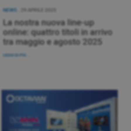
NEWS
.
29 APRILE 2025
La nostra nuova line-up
online: quattro titoli in arrivo
tra maggio e agosto 2025
LEGGI DI PIÙ ...