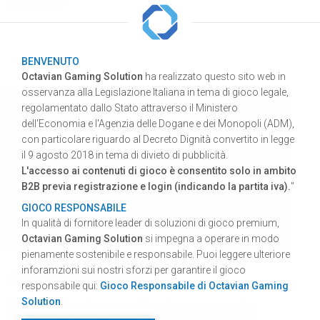
LEGGI DI PIÙ ...
BENVENUTO
Octavian Gaming Solution
ha realizzato questo sito web in
osservanza alla Legislazione Italiana in tema di gioco legale,
regolamentato dallo Stato attraverso il Ministero
dell'Economia e l'Agenzia delle Dogane e dei Monopoli (ADM),
con particolare riguardo al Decreto Dignità convertito in legge
il 9 agosto 2018 in tema di divieto di pubblicità.
L'accesso ai contenuti di gioco è consentito solo in ambito
B2B previa registrazione e login (indicando la partita iva).
"
GIOCO RESPONSABILE
In qualità di fornitore leader di soluzioni di gioco premium,
Octavian Gaming Solution
si impegna a operare in modo
pienamente sostenibile e responsabile. Puoi leggere ulteriore
inforamzioni sui nostri sforzi per garantire il gioco
NEWS
.
8 MAGGIO 2025
responsabile qui:
Gioco Responsabile di Octavian Gaming
Solution
.
Sportbet amplia la propria