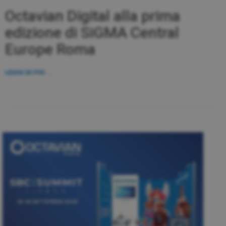
Octavian Digital alla prima
edizione di SiGMA Central
Europe Roma
LEGGI DI PIÙ ...