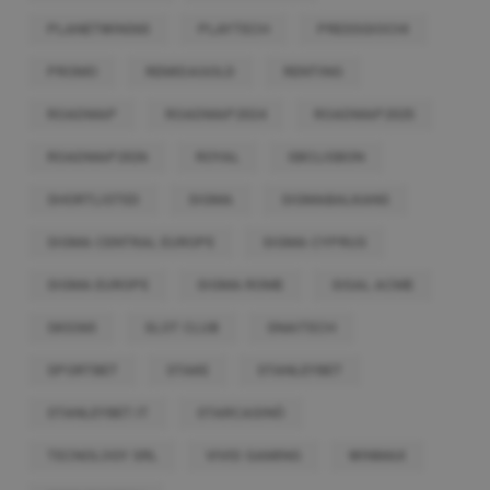
PLANETWIN365
PLAYTECH
PRESSGIOCHI
PROMO
REMIDAGOLD
RENTING
ROADMAP
ROADMAP2024
ROADMAP2025
ROADMAP2026
ROYAL
SBCLISBON
SHORTLISTED
SIGMA
SIGMABALKANS
SIGMA CENTRAL EUROPE
SIGMA CYPRUS
SIGMA EUROPE
SIGMA ROME
SISAL ACME
SKS365
SLOT CLUB
SNAITECH
SPORTBET
STAKE
STANLEYBET
STANLEYBET.IT
STARCASINÒ
TECNOLOGY SRL
VIVID GAMING
WINMAX