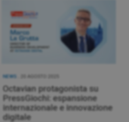
NEWS
.
20 AGOSTO 2025
Octavian protagonista su
PressGiochi: espansione
internazionale e innovazione
digitale